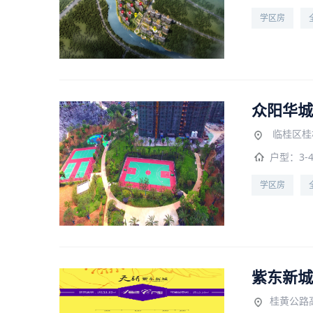
学区房
众阳华城
临桂区桂
户型：
3-
学区房
紫东新城
桂黄公路