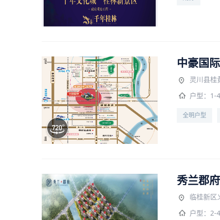
中豪国际
灵川县桂
户型：
1-
全明户型
秀兰郡府
临桂新区
户型：
2-