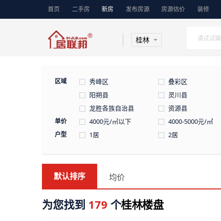
首页
二手房
新房
发布房源
房源估价
装修
桂林
区域
秀峰区
叠彩区
阳朔县
灵川县
龙胜各族自治县
资源县
单价
4000元/㎡以下
4000-5000元/㎡
户型
1居
2居
默认排序
均价
为您找到
179
个
桂林
楼盘