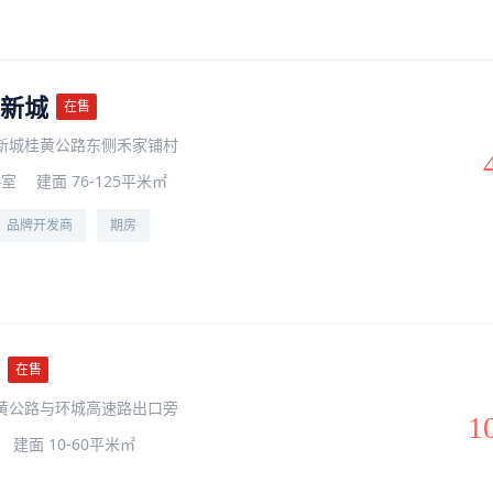
新城
在售
新城桂黄公路东侧禾家铺村
4室
建面 76-125平米㎡
品牌开发商
期房
在售
黄公路与环城高速路出口旁
1
建面 10-60平米㎡