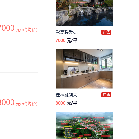
7000
元/㎡(均价)
彰泰联发·春天颂
在售
7000
元/平
桂林融创文旅城
在售
8000
8000
元/平
元/㎡(均价)