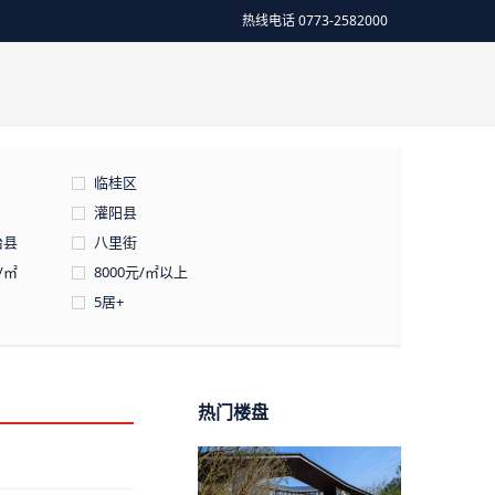
热线电话 0773-2582000
临桂区
灌阳县
治县
八里街
元/㎡
8000元/㎡以上
5居+
热门楼盘