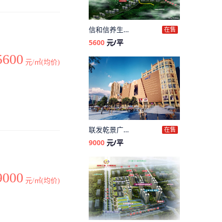
信和信养生谷
在售
5600
元/平
5600
元/㎡(均价)
联发乾景广场
在售
9000
元/平
9000
元/㎡(均价)