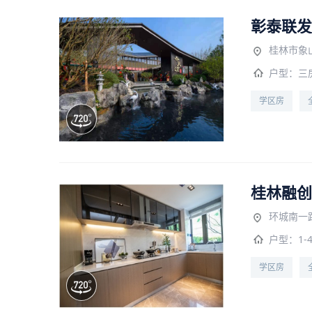
彰泰联发
桂林市象
户型：
三
学区房
桂林融创
环城南一
户型：
1-
学区房