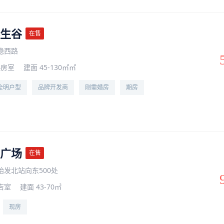
生谷
在售
隐西路
4房室
建面 45-130㎡㎡
全明户型
品牌开发商
刚需婚房
期房
广场
在售
始发北站向东500处
店室
建面 43-70㎡
现房