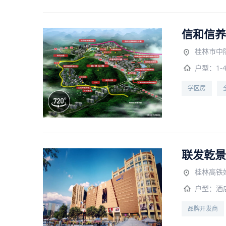
信和信养
桂林市中
户型：
1-
学区房
联发乾景
桂林高铁
户型：
酒
品牌开发商