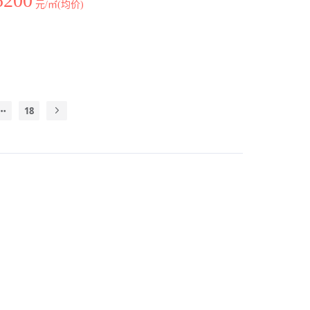
5200
元/㎡(均价)
18