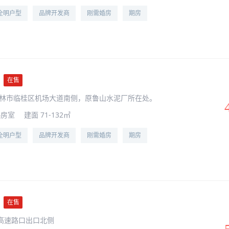
全明户型
品牌开发商
刚需婚房
期房
在售
林市临桂区机场大道南侧，原鲁山水泥厂所在处。
4房室
建面 71-132㎡
全明户型
品牌开发商
刚需婚房
期房
在售
高速路口出口北侧