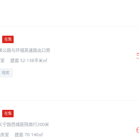
在售
黄公路与环城高速路出口旁
4室
建面 52-138平米㎡
现房
在售
义宁路西城医院南行200米
4房室
建面 70-140㎡