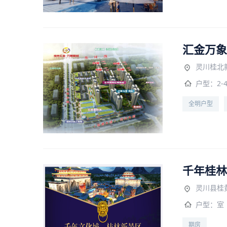
汇金万象
灵川桂北
户型：
2-
全明户型
千年桂林
灵川县桂
户型：
室
期房