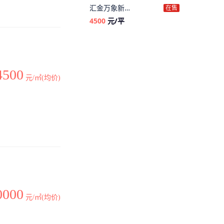
汇金万象新城
在售
4500
元/平
4500
元/㎡(均价)
0000
元/㎡(均价)