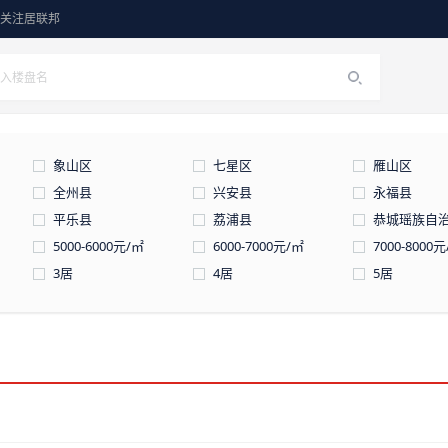
关注居联邦
象山区
七星区
雁山区
全州县
兴安县
永福县
平乐县
荔浦县
恭城瑶族自
5000-6000元/㎡
6000-7000元/㎡
7000-8000
3居
4居
5居