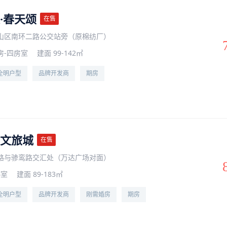
·春天颂
在售
山区南环二路公交站旁（原棉纺厂）
房-四房室
建面 99-142㎡
全明户型
品牌开发商
期房
文旅城
在售
路与骖鸾路交汇处（万达广场对面）
4室
建面 89-183㎡
全明户型
品牌开发商
刚需婚房
期房